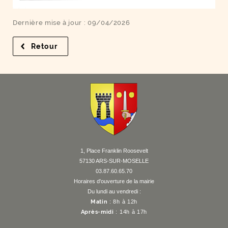
Dernière mise à jour : 09/04/2026
Retour
à la liste des résultats
F
I
Y
Li
X
1, Place Franklin Roosevelt
57130 ARS-SUR-MOSELLE
03.87.60.65.70
Horaires d'ouverture de la mairie
Du lundi au vendredi :
Matin
: 8h à 12h
Après-midi
: 14h à 17h