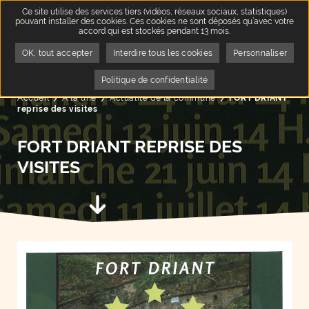
Ce site utilise des services tiers (vidéos, réseaux sociaux, statistiques)
pouvant installer des cookies. Ces cookies ne sont déposés qu’avec votre
accord qui est stockés pendant 13 mois.
OK, tout accepter
Interdire tous les cookies
Personnaliser
QUA
3
Politique de confidentialité
Accueil
A la une
Page active :
Actualité de la commune
FORT DRIANT
reprise des visites
FORT DRIANT REPRISE DES
VISITES
Aller au contenu suivant