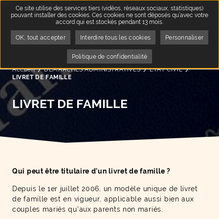
Ce site utilise des services tiers (vidéos, réseaux sociaux, statistiques)
pouvant installer des cookies. Ces cookies ne sont déposés qu’avec votre
accord qui est stockés pendant 13 mois.
OK, tout accepter
Interdire tous les cookies
Personnaliser
Politique de confidentialité
Accueil
DÉMARCHES ADMINISTRATIVES
ETAT CIVIL
Page acti
LIVRET DE FAMILLE
LIVRET DE FAMILLE
Qui peut être titulaire d'un livret de famille ?
Depuis le 1er juillet 2006, un modèle unique de livret
de famille est en vigueur, applicable aussi bien aux
couples mariés qu'aux parents non mariés.