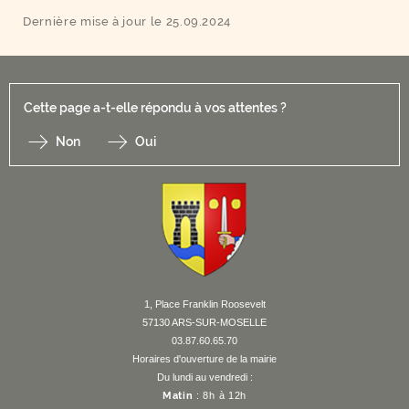
Dernière mise à jour le 25.09.2024
Cette page a-t-elle répondu à vos attentes ?
Non
Oui
F
I
Y
Li
X
1, Place Franklin Roosevelt
57130 ARS-SUR-MOSELLE
03.87.60.65.70
Horaires d'ouverture de la mairie
Du lundi au vendredi :
Matin
: 8h à 12h