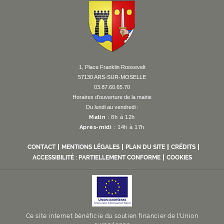
F
I
Y
Li
X
1, Place Franklin Roosevelt
57130 ARS-SUR-MOSELLE
03.87.60.65.70
Horaires d'ouverture de la mairie
Du lundi au vendredi :
Matin
: 8h à 12h
Après-midi
: 14h à 17h
CONTACT
MENTIONS LÉGALES
PLAN DU SITE
CRÉDITS
ACCESSIBILITÉ : PARTIELLEMENT CONFORME
COOKIES
Ce site internet bénéficie du soutien financier de l'Union