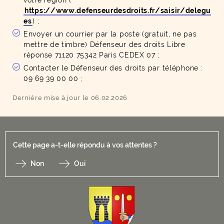
votre région (
https://www.defenseurdesdroits.fr/saisir/delegu
es
) ;
Envoyer un courrier par la poste (gratuit, ne pas
mettre de timbre) Défenseur des droits Libre
réponse 71120 75342 Paris CEDEX 07 ;
Contacter le Défenseur des droits par téléphone :
09 69 39 00 00 ;
Dernière mise à jour le 06.02.2026
Cette page a-t-elle répondu à vos attentes ?
Non
Oui
F
I
Y
Li
X