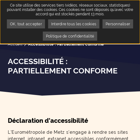
Ce site utilise des services tiers (vidéos, réseaux sociaux, statistiques)
pouvant installer des cookies. Ces cookies ne sont déposés qu’avec votre
accord qui est stockés pendant 13 mois.
OK, tout accepter
Interdire tous les cookies
Personnaliser
Politique de confidentialité
Accueil
Page active :
Accessibilité : Partiellement conforme
ACCESSIBILITÉ :
PARTIELLEMENT CONFORME
Déclaration d'accessibilité
L’Eurométropole de Metz s’engage à rendre ses sites
internet, intranet, extranet accessibles conformément