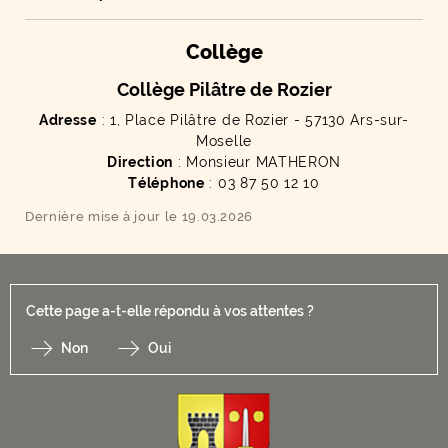
Collège
Collège Pilâtre de Rozier
Adresse
: 1, Place Pilâtre de Rozier - 57130 Ars-sur-
Moselle
Direction
: Monsieur MATHERON
Téléphone
: 03 87 50 12 10
Dernière mise à jour le 19.03.2026
Cette page a-t-elle répondu à vos attentes ?
Non
Oui
F
I
Y
Li
X