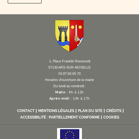
F
I
Y
Li
X
1, Place Franklin Roosevelt
57130 ARS-SUR-MOSELLE
03.87.60.65.70
Horaires d'ouverture de la mairie
Du lundi au vendredi :
Matin
: 8h à 12h
Après-midi
: 14h à 17h
CONTACT
MENTIONS LÉGALES
PLAN DU SITE
CRÉDITS
ACCESSIBILITÉ : PARTIELLEMENT CONFORME
COOKIES