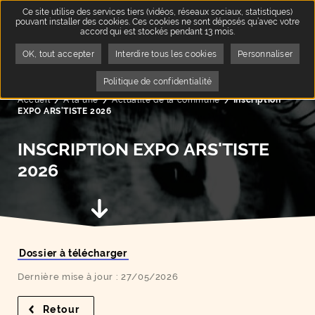
Ce site utilise des services tiers (vidéos, réseaux sociaux, statistiques)
pouvant installer des cookies. Ces cookies ne sont déposés qu’avec votre
accord qui est stockés pendant 13 mois.
OK, tout accepter
Interdire tous les cookies
Personnaliser
QUA
5
Politique de confidentialité
Accueil
A la une
Page active :
Actualité de la commune
Inscription
EXPO ARS'TISTE 2026
INSCRIPTION EXPO ARS'TISTE
2026
Aller au contenu suivant
Dossier à télécharger
Dernière mise à jour : 27/05/2026
Retour
à la liste des résultats