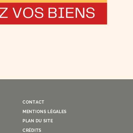
CONTACT
Fac
Ins
You
Lin
X
MENTIONS LÉGALES
PLAN DU SITE
CRÉDITS